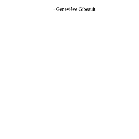
- Geneviève Gibeault
érieure, durables et résistants aux intempér