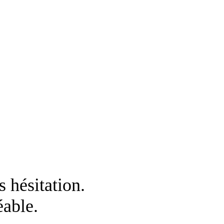
 hésitation.
éable.